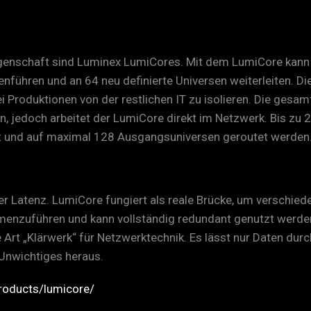
genschaft sind Luminex LumiCores. Mit dem LumiCore kann 
ühren und an 64 neu definierte Universen weiterleiten. Die
 Produktionen von der restlichen IT zu isolieren. Die gesamte
, jedoch arbeitet der LumiCore direkt im Netzwerk. Bis zu
und auf maximal 128 Ausgangsuniversen geroutet werden
ger Latenz. LumiCore fungiert als reale Brücke, um verschied
zuführen und kann vollständig redundant genutzt werden
 Art „Klärwerk“ für Netzwerktechnik. Es lässt nur Daten durc
 Unwichtiges heraus.
roducts/lumicore/